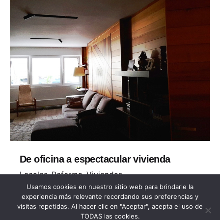
De oficina a espectacular vivienda
Locales
Reforma
Viviendas
Usamos cookies en nuestro sitio web para brindarle la
Los dueños de este inmueble nos confiaron la
experiencia más relevante recordando sus preferencias y
transformación de una antigua oficina de 140
visitas repetidas. Al hacer clic en "Aceptar", acepta el uso de
metros cuadrados en una vivienda
TODAS las cookies.